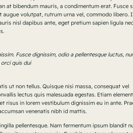
ean at bibendum mauris, a condimentum erat. Fusce s
t augue volutpat, rutrum urna vel, commodo libero. 
auris nisl dapibus ante, eget pretium sapien ligula ne
s.
ssim. Fusce dignissim, odio a pellentesque luctus, nu
orci quis dui
is ut non tellus. Quisque nisi massa, consequat vel
onvallis lectus quis malesuada egestas. Etiam eleme
met risus in lorem vestibulum dignissim eu in ante. Pr
ccumsan venenatis nibh id mattis.
ingilla pellentesque. Nam fermentum ipsum blandit n