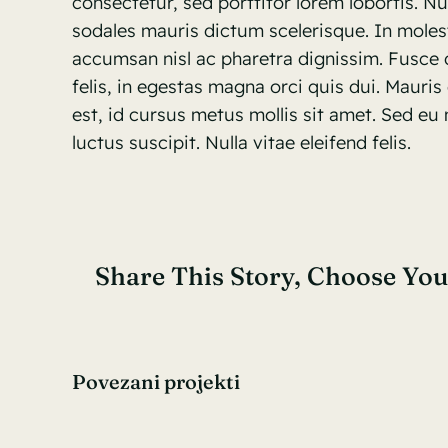
consectetur, sed porttitor lorem lobortis. Nu
sodales mauris dictum scelerisque. In molest
accumsan nisl ac pharetra dignissim. Fusce d
felis, in egestas magna orci quis dui. Mauris
est, id cursus metus mollis sit amet. Sed eu 
luctus suscipit. Nulla vitae eleifend felis.
Share This Story, Choose You
Povezani projekti