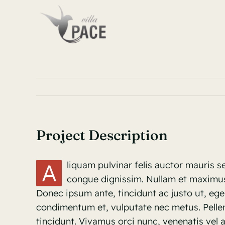
Skip
to
content
Project Description
A
liquam pulvinar felis auctor mauris s
congue dignissim. Nullam et maximus
Donec ipsum ante, tincidunt ac justo ut, eg
condimentum et, vulputate nec metus. Pellen
tincidunt. Vivamus orci nunc, venenatis vel a