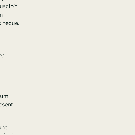
uscipit
In
c neque.
nc
ntum
aesent
unc