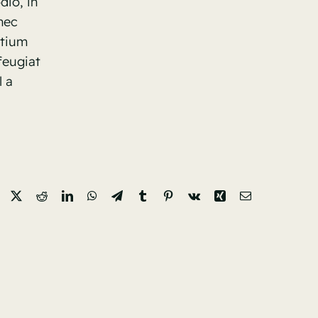
dio, in
nec
etium
feugiat
l a
Facebook
X
Reddit
LinkedIn
WhatsApp
Telegram
Tumblr
Pinterest
Vk
Xing
Email: