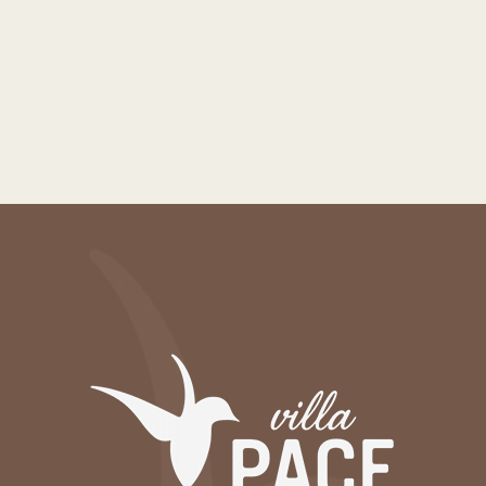
Suspendisse
Maec
lectus
nisl
facilis
urna