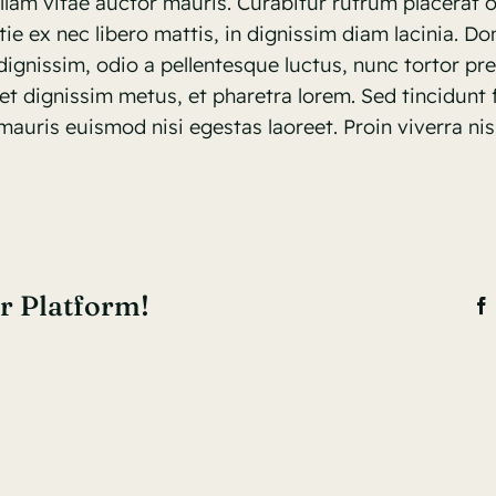
llam vitae auctor mauris. Curabitur rutrum placerat o
ie ex nec libero mattis, in dignissim diam lacinia. Do
ignissim, odio a pellentesque luctus, nunc tortor pr
 et dignissim metus, et pharetra lorem. Sed tincidunt 
mauris euismod nisi egestas laoreet. Proin viverra nis
r Platform!