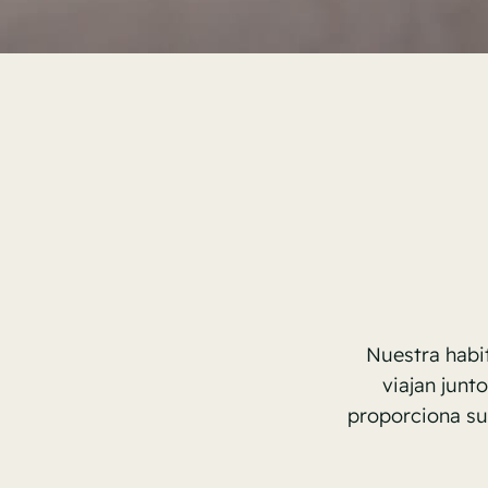
Nuestra habit
viajan junt
proporciona suf